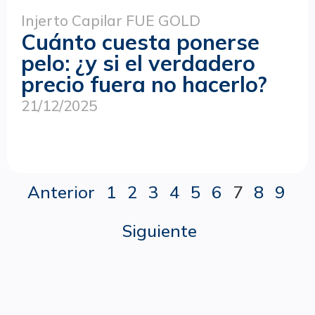
Injerto Capilar FUE GOLD
Cuánto cuesta ponerse
pelo: ¿y si el verdadero
precio fuera no hacerlo?
21/12/2025
Anterior
1
2
3
4
5
6
7
8
9
Siguiente