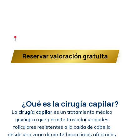
Nuestro objetivo va más allá de realizar un simple
injerto de cabello. Nos enfocamos en restaurar la
armonía estética del paciente, tomando en cuenta
su fisonomía, edad y el progreso de su alopecia.
Clínica especializada en cirugía capilar en
Huelva
Reservar valoración gratuita
¿Qué es la cirugía capilar?
La
cirugía capilar
es un tratamiento médico
quirúrgico que permite trasladar unidades
foliculares resistentes a la caída de cabello
desde una zona donante hacia áreas afectadas