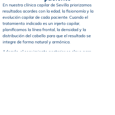
En nuestra clínica capilar de Sevilla priorizamos
resultados acordes con la edad, la fisionomía y la
evolución capilar de cada paciente. Cuando el
tratamiento indicado es un injerto capilar,
planificamos la línea frontal, la densidad y la
distribución del cabello para que el resultado se
integre de forma natural y armónica.
Además, el seguimiento posterior es clave para
controlar la evolución del cabello y acompañar al
paciente durante las distintas fases del
crecimiento.
¿Por qué elegir nuestra clínica
capilar en Sevilla?
Valoración médica personalizada desde la primera