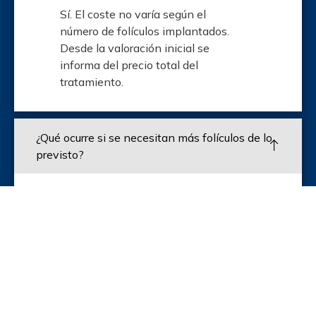
Sí. El coste no varía según el
número de folículos implantados.
Desde la valoración inicial se
informa del precio total del
tratamiento.
¿Qué ocurre si se necesitan más folículos de lo
previsto?
Se extrae el máximo que la zona
donante permita de forma segura,
sin incrementar el precio.
¿La técnica FUE Gold deja cicatrices visibles?