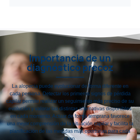
Importancia de un
diagnóstico precoz
La alopecia puede evolucionar de forma diferente en
cada persona. Detectar los primeros signos de pérdida
capilar permite realizar un seguimiento más preciso de su
evolución y valorar las distintas alternativas disponibles
en cada momento. Actuar de forma temprana favorece
una mejor comprensión de la situación capilar y facilita la
planificación de las medidas más oportunas para cada
caso.