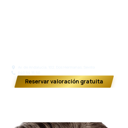
tranquilidad y seguridad médica.
En
Clínica Frontela
Dos Hermanas
, entendemos
que cada caso requiere una planificación
individualizada y un acompañamiento cercano
desde la primera consulta. Por eso, nuestro
enfoque combina tecnología avanzada,
seguimiento continuo y tratamientos
personalizados orientados a conseguir resultados
naturales y duraderos.
Av. de Andalucía, 102, Dos Hermanas, Sevilla
640 54 15 50
Reservar valoración gratuita