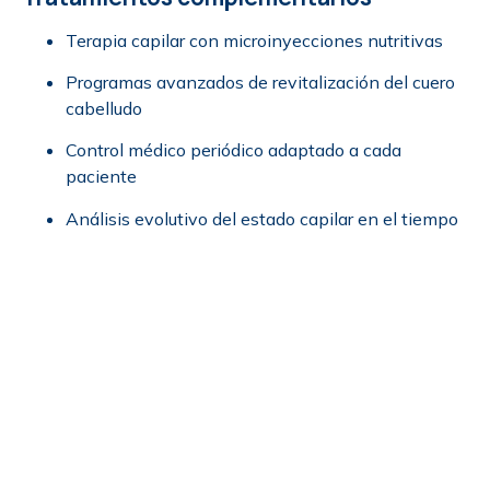
Terapia capilar con microinyecciones nutritivas
Programas avanzados de revitalización del cuero
cabelludo
Control médico periódico adaptado a cada
paciente
Análisis evolutivo del estado capilar en el tiempo
Gracias a este enfoque global, abordamos la pérdida
capilar desde una perspectiva más completa y
personalizada.