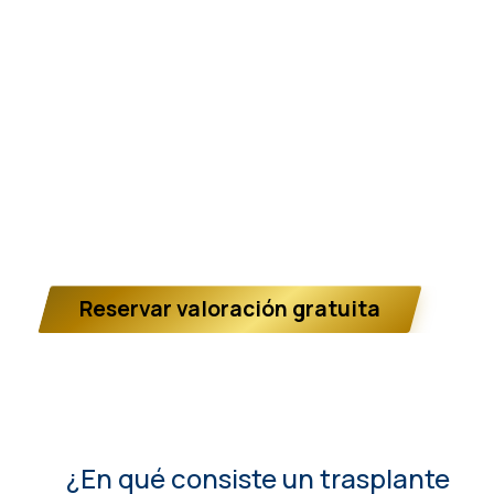
la diferencia en el resultado final.
En
Clínica Frontela
aplicamos la técnica
FUE
GOLD™
, un sistema de microinjerto capilar que
optimiza la extracción e implantación folicular
mediante instrumental de alta precisión. Nuestro
protocolo integra
evaluación médica individual,
planificación estética personalizada y
seguimiento clínico continuo
, priorizando
siempre la naturalidad y la salud del cuero
cabelludo.
Reservar valoración gratuita
¿En qué consiste un trasplante